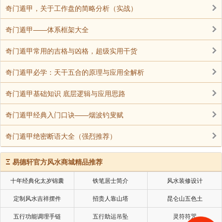
奇门遁甲，关于工作盘的简略分析（实战）
不宜求“稳”，适合适应变化
奇门遁甲——体系框架大全
奇门遁甲常用的吉格与凶格，超级实用干货
奇门遁甲必学：天干五合的原理与应用全解析
奇门遁甲基础知识 底层逻辑与应用思路
奇门遁甲经典入门口诀——烟波钓叟赋
奇门遁甲绝密断语大全（强烈推荐）
Ξ
易德轩官方风水商城精品推荐
十年经典化太岁锦囊
铁笔居士简介
风水装修设计
定制风水吉祥摆件
招贵人靠山塔
昆仑山五色土
五行功能调理手链
五行助运吊坠
灵符符咒