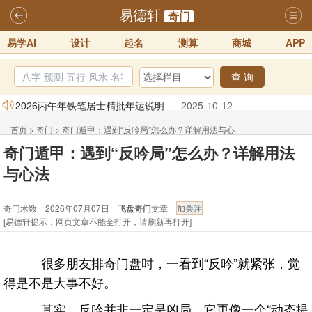
易德轩
奇门
易学AI
设计
起名
测算
商城
APP
查 询
2026丙午年铁笔居士精批年运说明
2025-10-12
易德轩首席风水大师铁笔居士简介！！
2021-9-2
首页
>
奇门
>
奇门遁甲：遇到“反吟局”怎么办？详解用法与心
易德轩通告：本网站易德轩商标及LOGO注册声明
2021-9-7
奇门遁甲：遇到“反吟局”怎么办？详解用法
法 - 奇门术数
易德轩易学ai，ai批八字紫微命理相学，ai智能体客服系统开通，欢迎
与心法
体验！！
2025-07-01
易德轩网重构及升能完成，欢迎大家来体验新程序及感觉！！
奇门术数 2026年07月07日
飞盘奇门
文章
[易德轩提示：网页文章不能全打开，请刷新再打开]
2025-07-01
2026年化太岁锦囊属马、鼠、牛、龙、兔、狗、鸡生肖化太岁开始预
很多朋友排奇门盘时，一看到“反吟”就紧张，觉
订！！
2025-10-01
得是不是大事不好。
其实，反吟并非一定是凶局，它更像一个“动态提