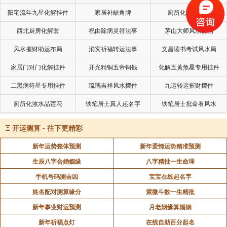
阳宅流年九星化解挂件
家居补缺角牌
厕所化秽气煞套
7.测出行✈️
西北厨房化解套
祝由除病灵符法事
茅山大师风水挂画
行程易变更，可能去而复返
风水摧财助运布局
消灾祈福转运法事
文昌读书考试风水局
旅途中小插曲较多
家居门对门化解挂件
开光精铜五帝铜钱
化解五黄煞星专用挂件
建议预留灵活时间
二黑病符星专用挂件
琉璃吉祥风水摆件
九运转运摧财摆件
四、遇到反吟局怎么办？
厕所化煞水晶莲花
铁笔居士真人起名字
铁笔居士批命看风水
✅要主动，不要等待
Ξ
开运测算 - 往下更精彩
反吟局“利客不利主”，越是主动的人越容易抓住
新年运势整体预测
新年爱情运势精准预测
机会。
生辰八字合婚姻缘
八字精批一生命理
✅要灵活，不要固执
手机号码测吉凶
宝宝在线起名字
计划易变，提前准备B方案，随机应变。
姓名配对测算缘分
紫微斗数一生精批
✅要快节奏，不要拖延
新年事业财运预测
月老姻缘算婚姻
新年祈福点灯
在线自助百分起名
事情发展加速，决策和行动都要比平时更快。