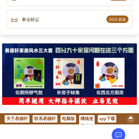
📜
事业财运
2025 新版
关于易德轩
联系易德轩
电脑版
继续使
app下载
用移动
版