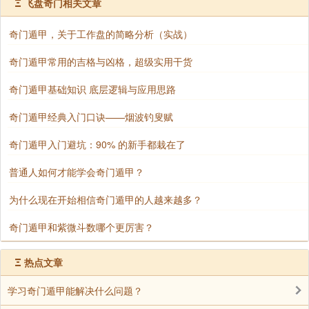
Ξ
飞盘奇门相关文章
注意资金周转，避免反复投入
奇门遁甲，关于工作盘的简略分析（实战）
4.测健康🏥
奇门遁甲常用的吉格与凶格，超级实用干货
病情容易反复，时好时坏
奇门遁甲基础知识 底层逻辑与应用思路
新病好得快，旧病易复发
奇门遁甲经典入门口诀——烟波钓叟赋
建议加强预防，避免二次感染
奇门遁甲入门避坑：90% 的新手都栽在了
5.测感情❤️
普通人如何才能学会奇门遁甲？
分后复合的可能性较大
为什么现在开始相信奇门遁甲的人越来越多？
恋爱中容易有小吵小闹
需多沟通，避免误会累积
奇门遁甲和紫微斗数哪个更厉害？
6.测工作与项目💼
Ξ
热点文章
工作环境易变动，岗位可能调整
学习奇门遁甲能解决什么问题？
项目可能重启或二次推进