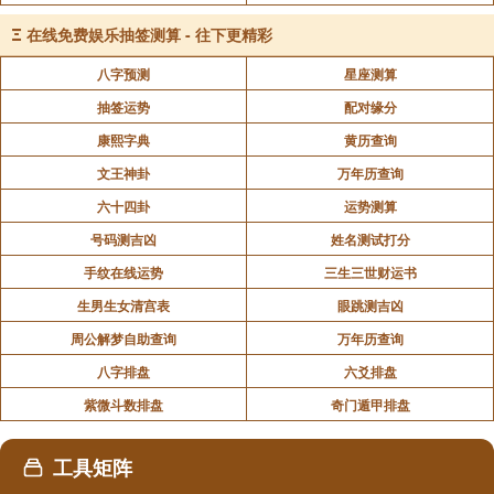
Ξ
在线免费娱乐抽签测算 - 往下更精彩
✅要预防反复，不要大意
八字预测
星座测算
好事可能再来，坏事也可能回头，做好两手准
抽签运势
配对缘分
备。
康熙字典
黄历查询
五、重要提醒
文王神卦
万年历查询
反吟只是“趋势提示”，不是最终结果
六十四卦
运势测算
一定要结合全局分析，不可只看一点
号码测吉凶
姓名测试打分
手纹在线运势
三生三世财运书
最终事在人为，格局只是参考
生男生女清宫表
眼跳测吉凶
六、总结一句话
周公解梦自助查询
万年历查询
反吟局不是“凶局”，而是变局。
八字排盘
六爻排盘
紫微斗数排盘
奇门遁甲排盘
它提醒你：速度要快、心态要稳、行动要主动。
工具矩阵
声明：部分内容来于网络，如有侵权，请联系我们删除！以上内容，并