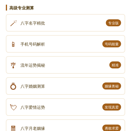
高级专业测算
🪄
八字名字精批
专业版
📱
手机号码解析
号码能量
🎐
流年运势揭秘
精准
💍
八字婚姻测算
姻缘奥秘
💘
八字爱情运势
发现真爱
🧧
八字月老姻缘
勇敢求爱