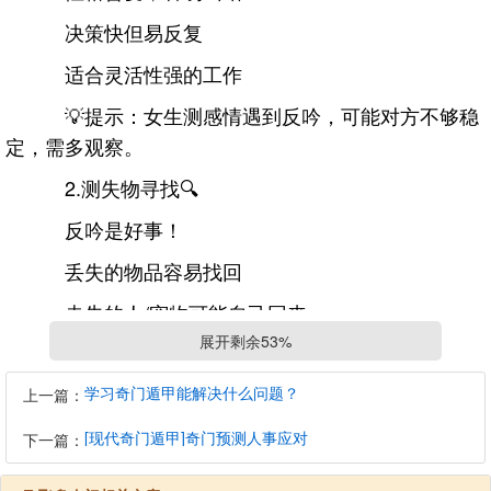
决策快但易反复
适合灵活性强的工作
💡提示：女生测感情遇到反吟，可能对方不够稳
定，需多观察。
2.测失物寻找🔍
反吟是好事！
丢失的物品容易找回
走失的人/宠物可能自己回来
展开剩余53%
建议多找几次，可能就在原处附近
3.测财运💰
学习奇门遁甲能解决什么问题？
上一篇：
生门反吟：财运来得快，但可能是短期收入
[现代奇门遁甲]奇门预测人事应对
下一篇：
适合快进快出，不宜长期投资