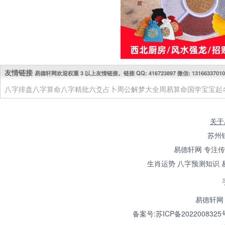
友情链接
易德轩网欢迎权重 3 以上友情链接。链接 QQ: 416723897 微信: 13166337010
八字排盘
八字算命
八字精批
六爻占卜
周公解梦大全
周易算命
国学
宝宝起
关于
苏州
易德轩网 专注
生肖运势 八字预测知识 
易德轩网 
备案号:苏ICP备2022008325