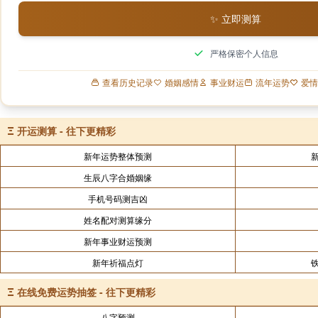
✨ 立即测算
严格保密个人信息
查看历史记录
婚姻感情
事业财运
流年运势
爱情
Ξ
开运测算 - 往下更精彩
新年运势整体预测
生辰八字合婚姻缘
手机号码测吉凶
姓名配对测算缘分
新年事业财运预测
新年祈福点灯
Ξ
在线免费运势抽签 - 往下更精彩
八字预测