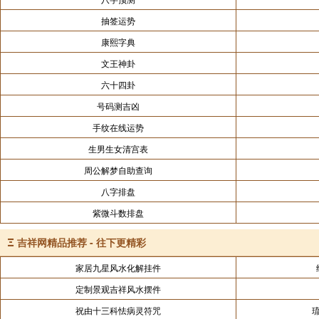
抽签运势
康熙字典
文王神卦
六十四卦
号码测吉凶
手纹在线运势
生男生女清宫表
周公解梦自助查询
八字排盘
紫微斗数排盘
Ξ
吉祥网精品推荐 - 往下更精彩
家居九星风水化解挂件
定制景观吉祥风水摆件
祝由十三科怯病灵符咒