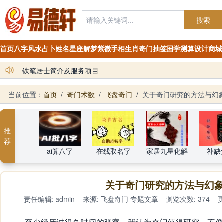
搜索
首页
八字
风水
占卜
姓名
星座
解梦
紫微
手相
生肖
奇门
抽签
国学
测算
设计
商城
铁笔居士简介及服务项目
当前位置：
首页
/
奇门术数
/
飞盘奇门
/
关于奇门研究的方法与幻
推
荐
ai算八字
在线取名字
家居九星化解
补缺
关于奇门研究的方法与幻
责任编辑: admin
来源:
飞盘奇门
专题文章
浏览次数: 374
更
至少经历过很久时间的观察，我认为奇门值得研究，不像