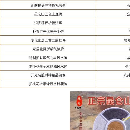
化解护身灵符符咒法事
昆仑山五色土直供
消灾辟邪祈福法事
补五行开运三合手链
专化家居五黄二黑挂件
增
家居化厕所秽气煞牌
特制招财聚气九星风水阵
求怀孕生子双胞胎风水局
镇
开光装脏财神精品铜像
八
招桃花求姻缘风水桃花阵